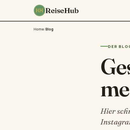
ReiseHub
Home
/
Blog
DER BLO
Ges
me
Hier sch
Instagra