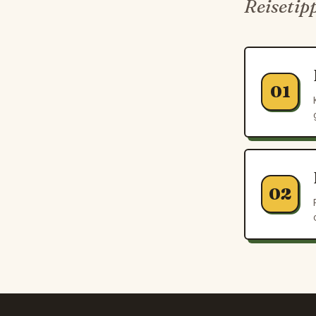
Reisetip
01
02