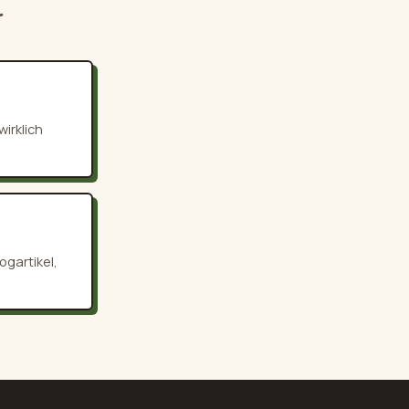
.
irklich
ogartikel,