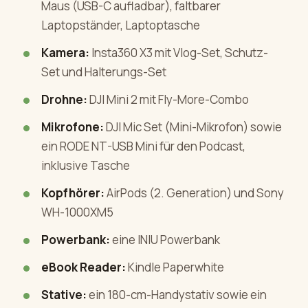
Maus (USB-C aufladbar), faltbarer
Laptopständer, Laptoptasche
Kamera:
Insta360 X3 mit Vlog-Set, Schutz-
Set und Halterungs-Set
Drohne:
DJI Mini 2 mit Fly-More-Combo
Mikrofone:
DJI Mic Set (Mini-Mikrofon) sowie
ein RODE NT-USB Mini für den Podcast,
inklusive Tasche
Kopfhörer:
AirPods (2. Generation) und Sony
WH-1000XM5
Powerbank:
eine INIU Powerbank
eBook Reader:
Kindle Paperwhite
Stative:
ein 180-cm-Handystativ sowie ein