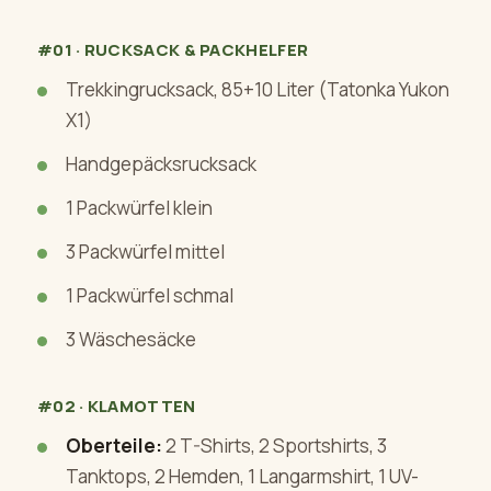
#01 · RUCKSACK & PACKHELFER
Trekkingrucksack, 85+10 Liter (Tatonka Yukon
X1)
Handgepäcksrucksack
1 Packwürfel klein
3 Packwürfel mittel
1 Packwürfel schmal
3 Wäschesäcke
#02 · KLAMOTTEN
Oberteile:
2 T-Shirts, 2 Sportshirts, 3
Tanktops, 2 Hemden, 1 Langarmshirt, 1 UV-