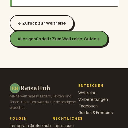
← Zurück zur Weltreise
Alles gebündelt: Zum Weltreise-Guide
→
ENTDECKEN
ReiseHub
Weltreise
Meine Weltreise in Bildern, Texten und
Vorbereitungen
Tönen, und alles, was du für deine eigene
Tagebuch
brauchst.
Guides & Freebies
FOLGEN
RECHTLICHES
Instagram @reise.hub
Impressum