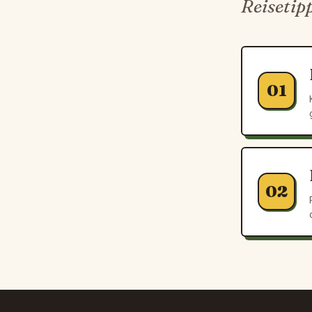
Reisetip
01
02