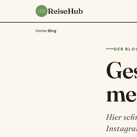
ReiseHub
Home
/
Blog
DER BLO
Ges
me
Hier sch
Instagra