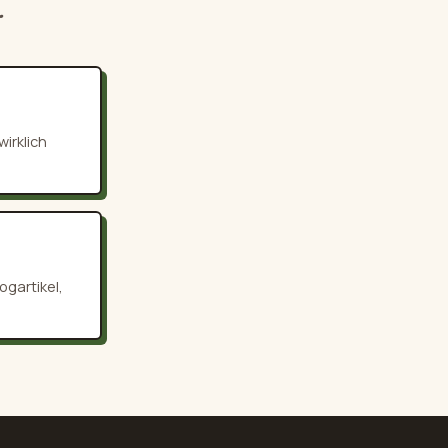
.
irklich
ogartikel,