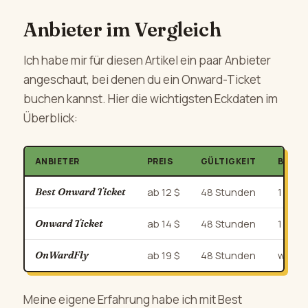
Anbieter im Vergleich
Ich habe mir für diesen Artikel ein paar Anbieter
angeschaut, bei denen du ein Onward-Ticket
buchen kannst. Hier die wichtigsten Eckdaten im
Überblick:
ANBIETER
PREIS
GÜLTIGKEIT
BEARB
Best Onward Ticket
ab 12 $
48 Stunden
1 bis 
Onward Ticket
ab 14 $
48 Stunden
1 bis 
OnWardFly
ab 19 $
48 Stunden
wenig
Meine eigene Erfahrung habe ich mit Best