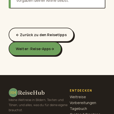
Vorgaben deiner Airline selbst.
← Zurück zu den Reisetipps
Weiter: Reise-Apps
→
ENTDECKEN
ReiseHub
Weltreise
Meine Weltreise in Bildern, Texten und
Vorbereitungen
Tönen, und alles, was du für deine eigene
Tagebuch
brauchst.