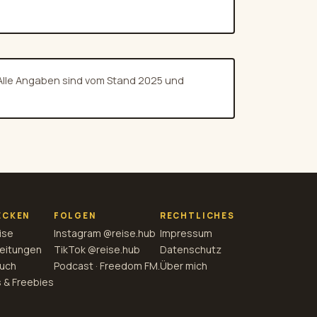
 Alle Angaben sind vom Stand 2025 und
ECKEN
FOLGEN
RECHTLICHES
ise
Instagram @reise.hub
Impressum
eitungen
TikTok @reise.hub
Datenschutz
uch
Podcast · Freedom FM.
Über mich
 & Freebies