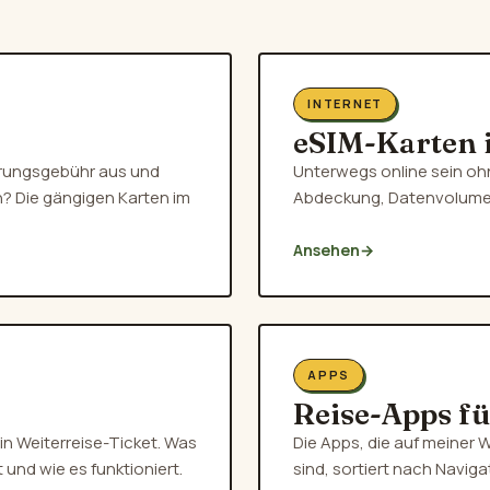
INTERNET
eSIM-Karten 
rungsgebühr aus und
Unterwegs online sein oh
n? Die gängigen Karten im
Abdeckung, Datenvolumen
Ansehen
→
APPS
Reise-Apps f
in Weiterreise-Ticket. Was
Die Apps, die auf meiner 
und wie es funktioniert.
sind, sortiert nach Navig