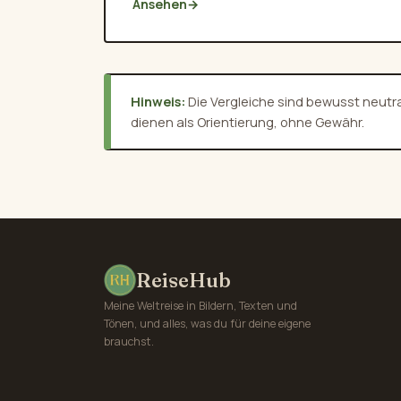
Ansehen
→
Hinweis:
Die Vergleiche sind bewusst neutra
dienen als Orientierung, ohne Gewähr.
ReiseHub
Meine Weltreise in Bildern, Texten und
Tönen, und alles, was du für deine eigene
brauchst.