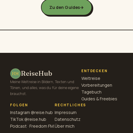
Zu den Guides
→
ENTDECKEN
ReiseHub
Weltreise
Meine Weltreise in Bildern, Texten und
Vorbereitungen
Tönen, und alles, was du für deine eigene
Tagebuch
brauchst.
Guides & Freebies
FOLGEN
RECHTLICHES
Instagram @reise.hub
Impressum
TikTok @reise.hub
Datenschutz
Podcast · Freedom FM.
Über mich