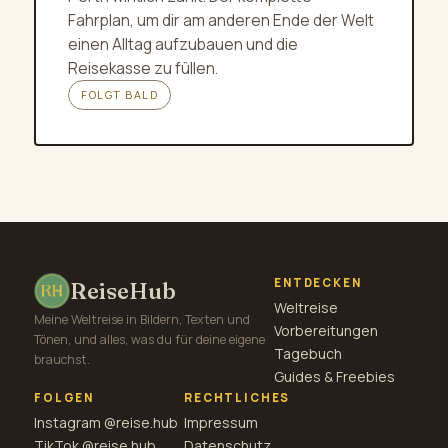
Fahrplan, um dir am anderen Ende der Welt
einen Alltag aufzubauen und die
Reisekasse zu füllen.
FOLGT BALD
ENTDECKEN
ReiseHub
Weltreise
Meine Weltreise in Bildern, Texten und
Vorbereitungen
Tönen, und alles, was du für deine eigene
Tagebuch
brauchst.
Guides & Freebies
FOLGEN
RECHTLICHES
Instagram @reise.hub
Impressum
TikTok @reise.hub
Datenschutz