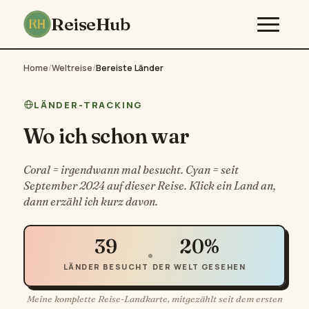
ReiseHub
Home
/
Weltreise
/
Bereiste Länder
LÄNDER-TRACKING
Wo ich schon war
Coral = irgendwann mal besucht. Cyan = seit
September 2024 auf dieser Reise. Klick ein Land an,
dann erzähl ich kurz davon.
39
20%
LÄNDER BESUCHT
DER WELT GESEHEN
Meine komplette Reise-Landkarte, mitgezählt seit dem ersten