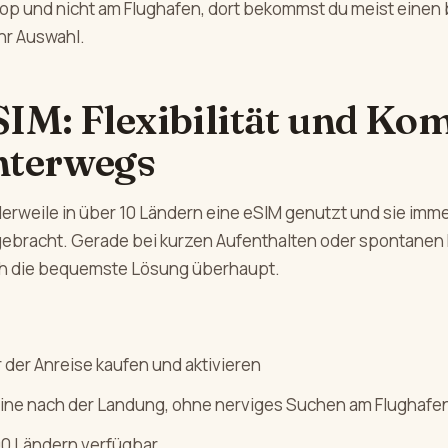
Shop und nicht am Flughafen, dort bekommst du meist einen
hr Auswahl.
SIM: Flexibilität und Ko
nterwegs
lerweile in über 10 Ländern eine eSIM genutzt und sie imm
ebracht. Gerade bei kurzen Aufenthalten oder spontanen
mich die bequemste Lösung überhaupt.
 der Anreise kaufen und aktivieren
line nach der Landung, ohne nerviges Suchen am Flughafe
00 Ländern verfügbar