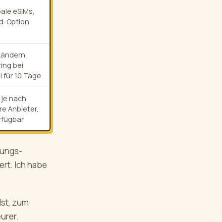
bale eSIMs,
d-Option,
Ländern,
ring bei
l für 10 Tage
 je nach
e Anbieter,
rfügbar
stungs-
ert. Ich habe
lst, zum
eurer.