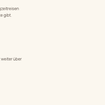
gzeitreisen
e gibt.
t weiter über