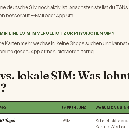
ne deutsche SIM noch aktiv ist. Ansonsten stellst du TANs
gen besser auf E-Mail oder App um.
MIR EINE ESIM IM VERGLEICH ZUR PHYSISCHEN SIM?
ne Karten mehr wechseln, keine Shops suchen und kannst 
nline gehen: App öffnen, aktivieren, fertig.
vs. lokale SIM: Was lohnt
?
RIO
EMPFEHLUNG
WARUM DAS SIN
10 Tage)
eSIM
Schnell aktivierba
Karten-Wechsel, 