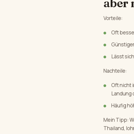
aber 
Vorteile:
Oft bess
Günstiger 
Lässt sic
Nachteile:
Oft nicht 
Landung o
Häufig hö
Mein Tipp: We
Thailand, loh