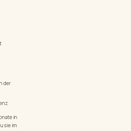
t
h der
renz
onate in
u sie im