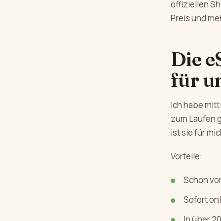
offiziellen 
Preis und me
Die e
für u
Ich habe mitt
zum Laufen g
ist sie für 
Vorteile:
Schon vor
Sofort on
In über 2