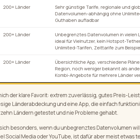
200+ Länder
Sehr günstige Tarife, regionale und glo
Datenvolumen-abhängig ohne Unlimite
Guthaben aufladbar
200+ Länder
Unbegrenztes Datenvolumen in vielen 
ideal für Vielnutzer, kein Hotspot-Tethe
Unlimited-Tarifen, Zeittarife zum Beispie
200+ Länder
Übersichtliche App, verschiedene Pläne
Region, noch weniger bekannt als ander
Kombi-Angebote für mehrere Länder ve
r mich der klare Favorit: extrem zuverlässig, gutes Preis-Lei
iesige Länderabdeckung und eine App, die einfach funktioni
er zehn Ländern getestet und nie Probleme gehabt.
t sich besonders, wenn du unbegrenztes Datenvolumen wil
viel Social Media oder YouTube, ist dafür aber meist etwas t