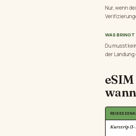
Nur, wenn dei
Verifizierun
WAS BRINGT 
Du musst kei
der Landung o
eSIM 
wann
REISESZENA
Kurztrip (1–