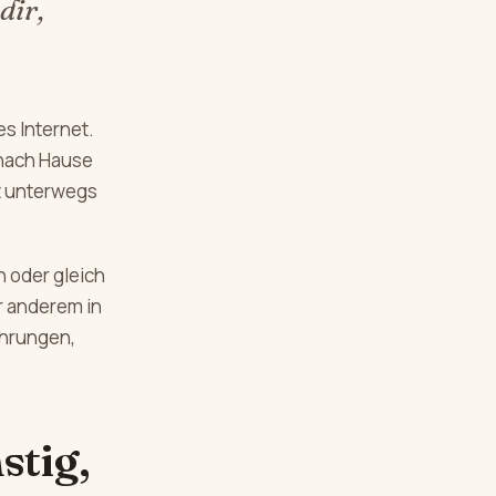
dir,
s Internet.
 nach Hause
st unterwegs
n oder gleich
r anderem in
ahrungen,
stig,