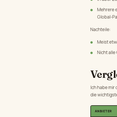
Mehrere eS
Global-Pa
Nachteile:
Meist etwa
Nicht all
Vergl
Ich habe mir 
die wichtigst
ANBIETER