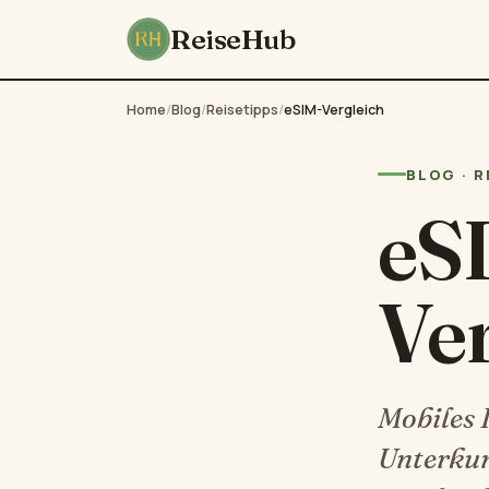
ReiseHub
Home
/
Blog
/
Reisetipps
/
eSIM-Vergleich
BLOG · R
eS
Ver
Mobiles I
Unterkun