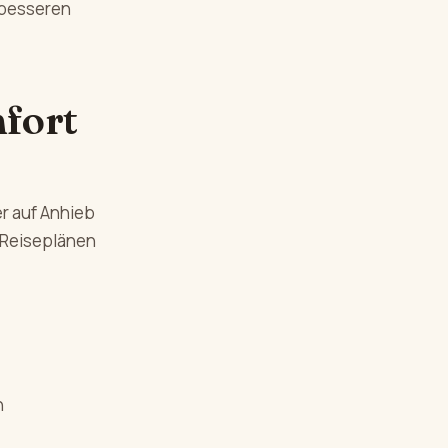
 besseren
mfort
er auf Anhieb
 Reiseplänen
n