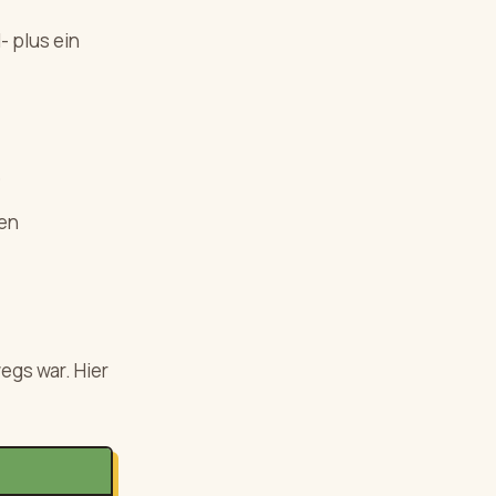
- plus ein
o
ken
egs war. Hier