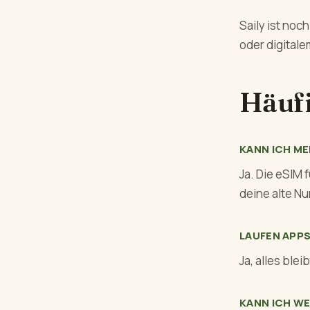
Saily ist noc
oder digital
Häufi
KANN ICH M
Ja. Die eSIM 
deine alte N
LAUFEN APP
Ja, alles ble
KANN ICH WE