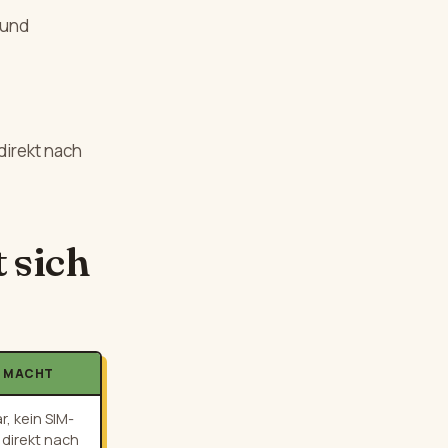
 und
direkt nach
 sich
N MACHT
r, kein SIM-
direkt nach