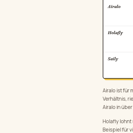
Airalo
Holafly
Saily
Airalo ist fü
Verhältnis, r
Airalo in üb
Holafly lohn
Beispiel für 