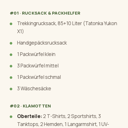
#01 · RUCKSACK & PACKHELFER
Trekkingrucksack, 85+10 Liter (Tatonka Yukon
X1)
Handgepäcksrucksack
1 Packwürfel klein
3 Packwürfel mittel
1 Packwürfel schmal
3 Wäschesäcke
#02 · KLAMOTTEN
Oberteile:
2 T-Shirts, 2 Sportshirts, 3
Tanktops, 2 Hemden, 1 Langarmshirt, 1 UV-