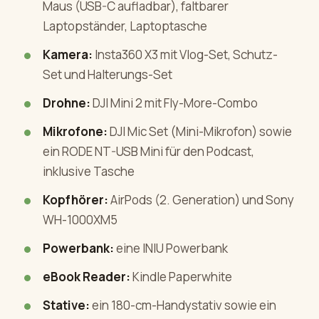
Maus (USB-C aufladbar), faltbarer
Laptopständer, Laptoptasche
Kamera:
Insta360 X3 mit Vlog-Set, Schutz-
Set und Halterungs-Set
Drohne:
DJI Mini 2 mit Fly-More-Combo
Mikrofone:
DJI Mic Set (Mini-Mikrofon) sowie
ein RODE NT-USB Mini für den Podcast,
inklusive Tasche
Kopfhörer:
AirPods (2. Generation) und Sony
WH-1000XM5
Powerbank:
eine INIU Powerbank
eBook Reader:
Kindle Paperwhite
Stative:
ein 180-cm-Handystativ sowie ein