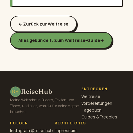
← Zurück zur Weltreise
Alles gebündelt: Zum Weltreise-Guide
→
ENTDECKEN
ReiseHub
Weltreise
Meine Weltreise in Bildern, Texten und
Vorbereitungen
Tönen, und alles, was du für deine eigene
Tagebuch
brauchst.
Guides & Freebies
FOLGEN
RECHTLICHES
Instagram @reise.hub
Impressum