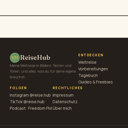
ENTDECKEN
ReiseHub
Weltreise
Meine Weltreise in Bildern, Texten und
Vorbereitungen
Tönen, und alles, was du für deine eigene
Tagebuch
brauchst.
Guides & Freebies
FOLGEN
RECHTLICHES
Instagram @reise.hub
Impressum
TikTok @reise.hub
Datenschutz
Podcast · Freedom FM.
Über mich