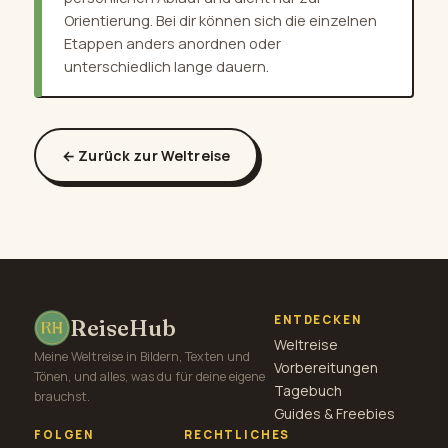
Orientierung. Bei dir können sich die einzelnen
Etappen anders anordnen oder
unterschiedlich lange dauern.
← Zurück zur Weltreise
ENTDECKEN
ReiseHub
Weltreise
Meine Weltreise in Bildern, Texten und
Vorbereitungen
Tönen, und alles, was du für deine eigene
Tagebuch
brauchst.
Guides & Freebies
FOLGEN
RECHTLICHES