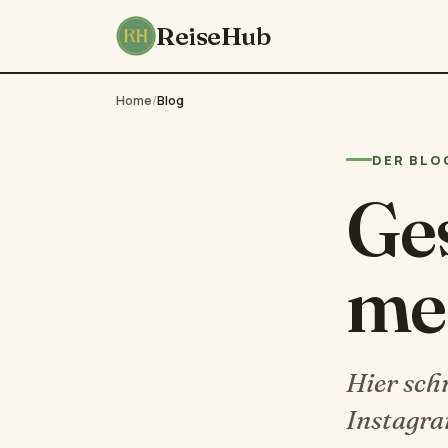
ReiseHub
Home
/
Blog
DER BLO
Ges
me
Hier sch
Instagra