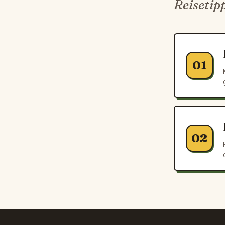
Reisetip
01
02