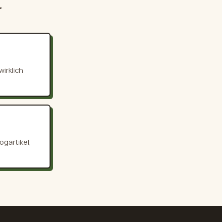
.
irklich
ogartikel,