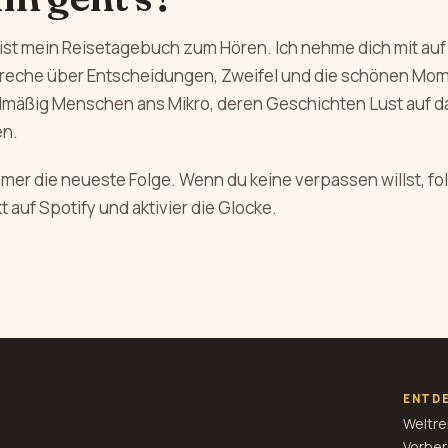
ist mein Reisetagebuch zum Hören. Ich nehme dich mit auf
preche über Entscheidungen, Zweifel und die schönen Mo
elmäßig Menschen ans Mikro, deren Geschichten Lust auf d
n.
mmer die neueste Folge. Wenn du keine verpassen willst, f
t auf Spotify und aktivier die Glocke.
ENTD
Weltre
Vorber