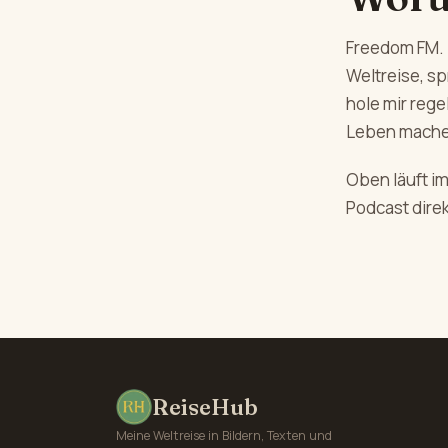
Freedom FM. 
Weltreise, s
hole mir reg
Leben mache
Oben läuft i
Podcast direk
ReiseHub
Meine Weltreise in Bildern, Texten und