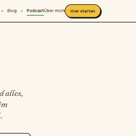
Blog
Podcast
Über mich
Hier starten
 alles,
 im
.