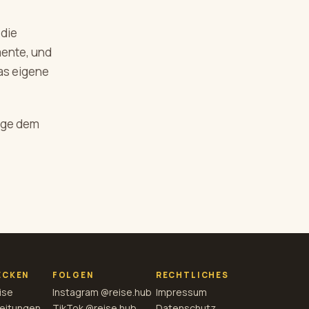
 die
mente, und
as eigene
olge dem
ECKEN
FOLGEN
RECHTLICHES
ise
Instagram @reise.hub
Impressum
eitungen
TikTok @reise.hub
Datenschutz