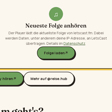
♫
Neueste Folge anhören
Der Player lädt die aktuellste Folge von letscast.fm. Dabei
werden Daten, unter anderem deine IP-Adresse, an LetsCast
übertragen. Details im
Datenschutz
.
Folge laden
↗
fy hören
↗
Mehr auf @reise.hub
m geht's?