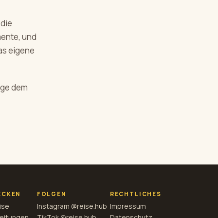
 die
mente, und
as eigene
olge dem
ECKEN
FOLGEN
RECHTLICHES
ise
Instagram @reise.hub
Impressum
eitungen
TikTok @reise.hub
Datenschutz