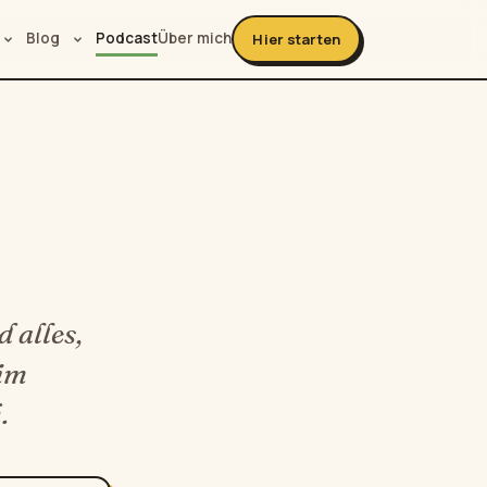
Blog
Podcast
Über mich
Hier starten
 alles,
 im
.