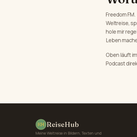
Freedom FM. 
Weltreise, s
hole mir reg
Leben mache
Oben läuft i
Podcast direk
ReiseHub
Meine Weltreise in Bildern, Texten und