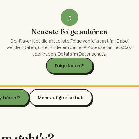
♫
Neueste Folge anhören
Der Player lädt die aktuellste Folge von letscast.fm. Dabei
werden Daten, unter anderem deine IP-Adresse, an LetsCast
übertragen. Details im
Datenschutz
.
Folge laden
↗
fy hören
↗
Mehr auf @reise.hub
m geht's?