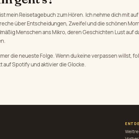
ist mein Reisetagebuch zum Hören. Ich nehme dich mit auf
preche über Entscheidungen, Zweifel und die schönen Mo
elmäßig Menschen ans Mikro, deren Geschichten Lust auf d
n.
mmer die neueste Folge. Wenn du keine verpassen willst, f
t auf Spotify und aktivier die Glocke.
ENTD
Weltre
Vorber