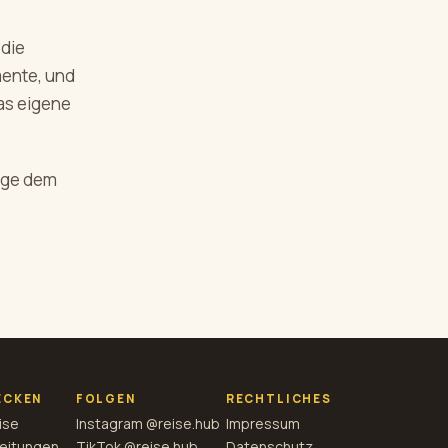
 die
mente, und
as eigene
olge dem
ECKEN
FOLGEN
RECHTLICHES
ise
Instagram @reise.hub
Impressum
eitungen
TikTok @reise.hub
Datenschutz