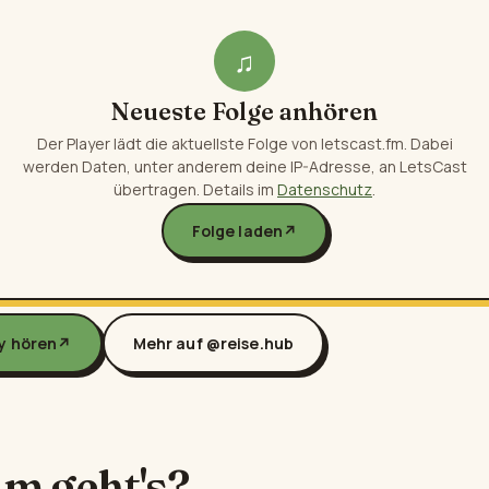
♫
Neueste Folge anhören
Der Player lädt die aktuellste Folge von letscast.fm. Dabei
werden Daten, unter anderem deine IP-Adresse, an LetsCast
übertragen. Details im
Datenschutz
.
Folge laden
↗
fy hören
↗
Mehr auf @reise.hub
m geht's?