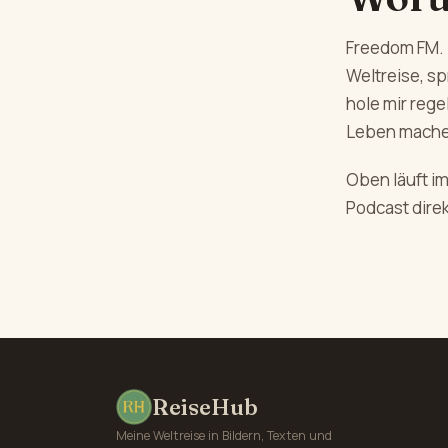
Freedom FM. 
Weltreise, s
hole mir reg
Leben mache
Oben läuft i
Podcast direk
ReiseHub
Meine Weltreise in Bildern, Texten und