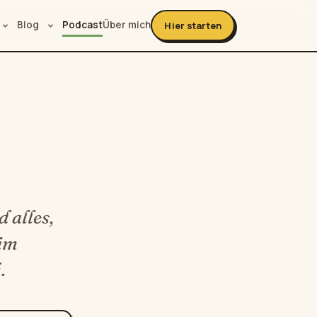
Blog
Podcast
Über mich
Hier starten
 alles,
 im
.