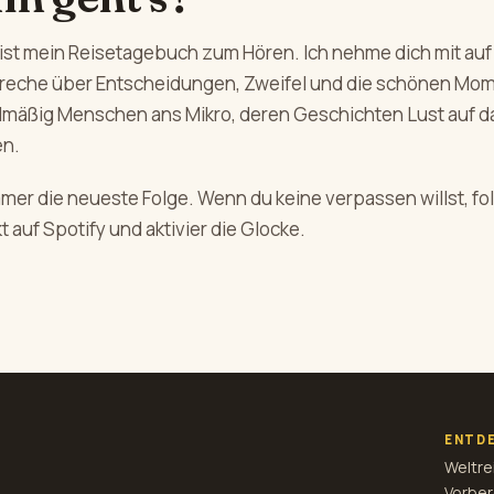
ist mein Reisetagebuch zum Hören. Ich nehme dich mit auf
preche über Entscheidungen, Zweifel und die schönen Mo
elmäßig Menschen ans Mikro, deren Geschichten Lust auf d
n.
mmer die neueste Folge. Wenn du keine verpassen willst, f
t auf Spotify und aktivier die Glocke.
ENTD
Weltre
Vorber