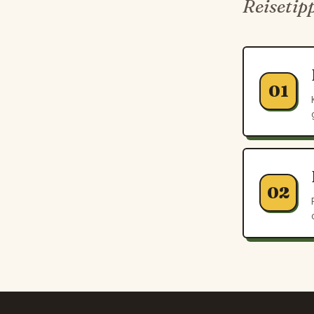
Reisetip
01
02