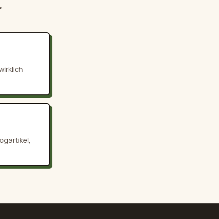
.
irklich
ogartikel,