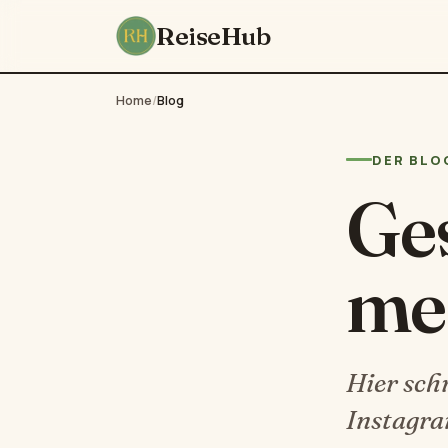
ReiseHub
Home
/
Blog
DER BLO
Ges
me
Hier sch
Instagra