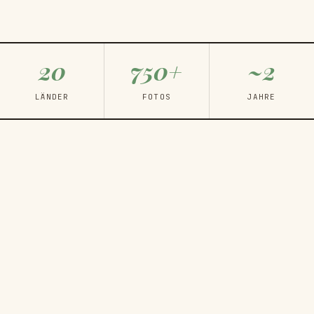
20
750+
~2
LÄNDER
FOTOS
JAHRE
MEINE REISEROUTE
Station für Station
17. SEP 2024
Dubai
ENDE SEP 2024
Südostasien Pt. I