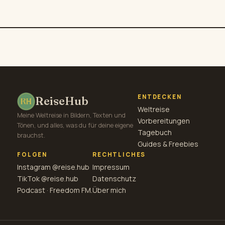
ENTDECKEN
ReiseHub
Weltreise
Meine Weltreise in Bildern, Texten und
Vorbereitungen
Tönen, und alles, was du für deine eigene
Tagebuch
brauchst.
Guides & Freebies
FOLGEN
RECHTLICHES
Instagram @reise.hub
Impressum
TikTok @reise.hub
Datenschutz
Podcast · Freedom FM.
Über mich