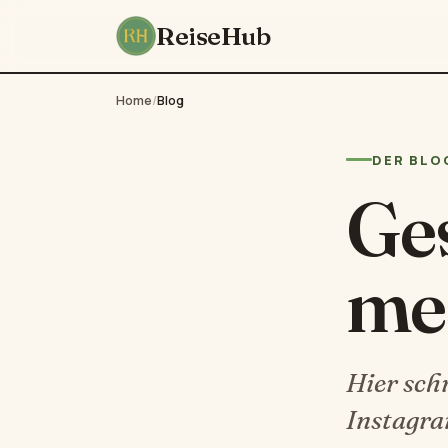
ReiseHub
Home
/
Blog
DER BLO
Ges
me
Hier sch
Instagra