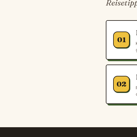
Reisetip
01
02