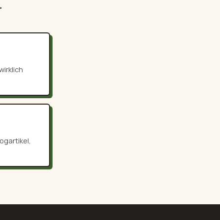
.
irklich
ogartikel,