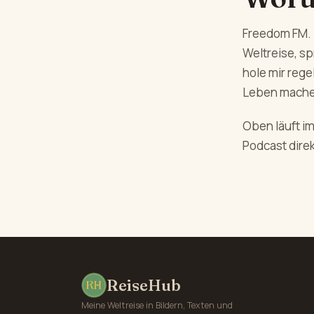
Freedom FM. 
Weltreise, s
hole mir reg
Leben mache
Oben läuft i
Podcast direk
ReiseHub
Meine Weltreise in Bildern, Texten und