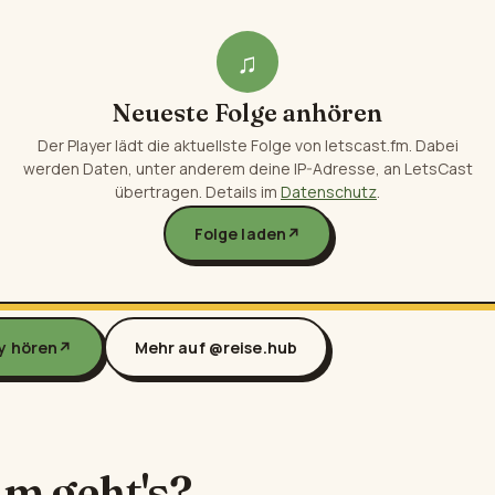
♫
Neueste Folge anhören
Der Player lädt die aktuellste Folge von letscast.fm. Dabei
werden Daten, unter anderem deine IP-Adresse, an LetsCast
übertragen. Details im
Datenschutz
.
Folge laden
↗
fy hören
↗
Mehr auf @reise.hub
m geht's?