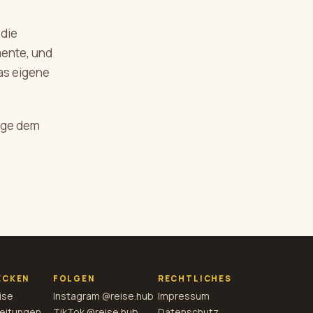
 die
mente, und
as eigene
olge dem
ECKEN
FOLGEN
RECHTLICHES
ise
Instagram @reise.hub
Impressum
eitungen
TikTok @reise.hub
Datenschutz