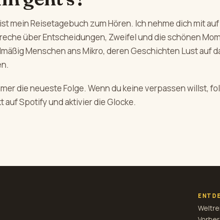
ist mein Reisetagebuch zum Hören. Ich nehme dich mit auf
preche über Entscheidungen, Zweifel und die schönen Mo
elmäßig Menschen ans Mikro, deren Geschichten Lust auf d
n.
mmer die neueste Folge. Wenn du keine verpassen willst, f
t auf Spotify und aktivier die Glocke.
ENTD
Weltre
Vorber