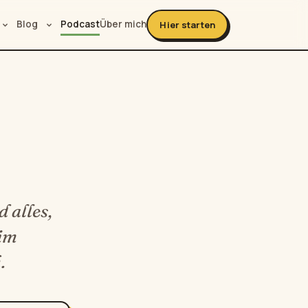
Blog
Podcast
Über mich
Hier starten
 alles,
 im
.