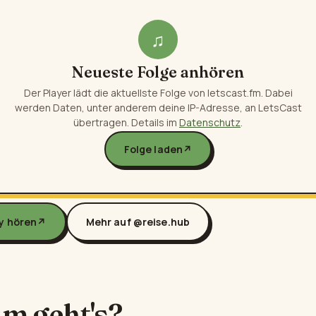
♫
Neueste Folge anhören
Der Player lädt die aktuellste Folge von letscast.fm. Dabei
werden Daten, unter anderem deine IP-Adresse, an LetsCast
übertragen. Details im
Datenschutz
.
Folge laden
↗
fy hören
↗
Mehr auf @reise.hub
m geht's?