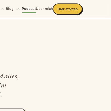
Blog
Podcast
Über mich
Hier starten
 alles,
 im
.