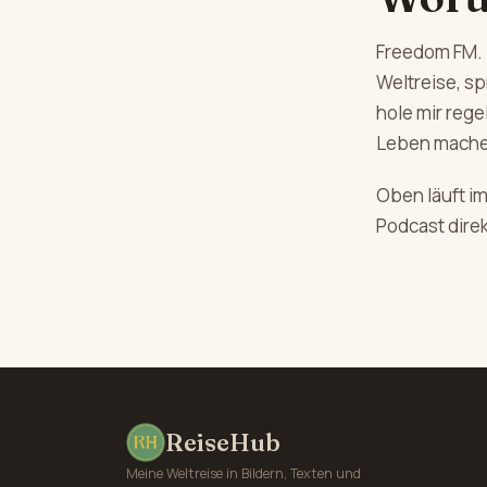
Freedom FM. 
Weltreise, s
hole mir reg
Leben mache
Oben läuft i
Podcast direk
ReiseHub
Meine Weltreise in Bildern, Texten und