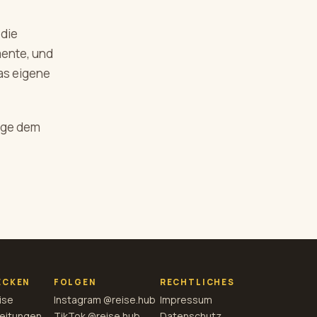
 die
mente, und
as eigene
olge dem
ECKEN
FOLGEN
RECHTLICHES
ise
Instagram @reise.hub
Impressum
eitungen
TikTok @reise.hub
Datenschutz