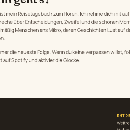
ist mein Reisetagebuch zum Hören. Ich nehme dich mit auf
preche über Entscheidungen, Zweifel und die schönen Mo
elmäßig Menschen ans Mikro, deren Geschichten Lust auf d
n.
mmer die neueste Folge. Wenn du keine verpassen willst, f
t auf Spotify und aktivier die Glocke.
ENTD
Weltre
Vorber