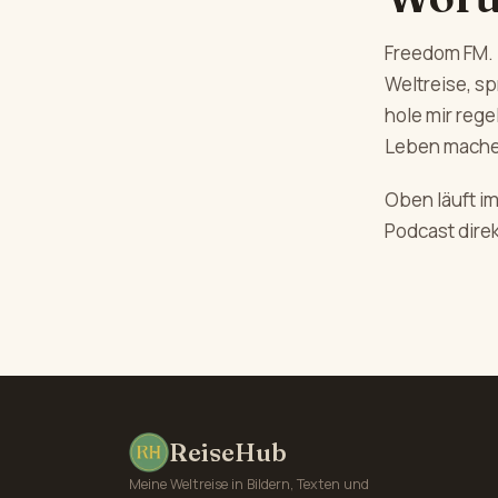
Freedom FM. 
Weltreise, s
hole mir reg
Leben mache
Oben läuft i
Podcast direk
ReiseHub
Meine Weltreise in Bildern, Texten und