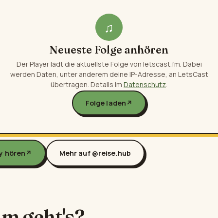
♫
Neueste Folge anhören
Der Player lädt die aktuellste Folge von letscast.fm. Dabei
werden Daten, unter anderem deine IP-Adresse, an LetsCast
übertragen. Details im
Datenschutz
.
Folge laden
↗
fy hören
↗
Mehr auf @reise.hub
m geht's?