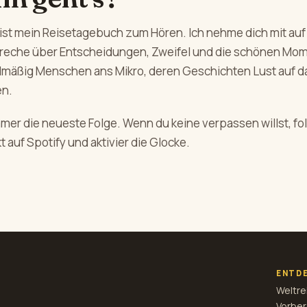
ist mein Reisetagebuch zum Hören. Ich nehme dich mit auf
preche über Entscheidungen, Zweifel und die schönen Mo
elmäßig Menschen ans Mikro, deren Geschichten Lust auf d
n.
mmer die neueste Folge. Wenn du keine verpassen willst, f
t auf Spotify und aktivier die Glocke.
ENTD
Weltre
Vorber