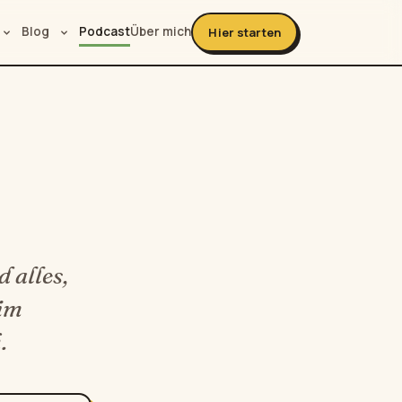
Blog
Podcast
Über mich
Hier starten
 alles,
 im
.