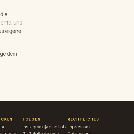
 die
mente, und
as eigene
olge dem
ECKEN
FOLGEN
RECHTLICHES
ise
Instagram @reise.hub
Impressum
eitungen
TikTok @reise.hub
Datenschutz