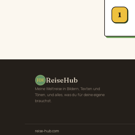
1
ReiseHub
Meine Weltreise in Bildern, Texten und
Tönen, und alles, was du für deine eigene
brauchst.
reise-hub.com