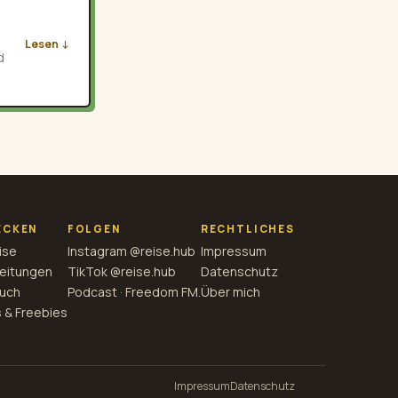
Lesen
d
ECKEN
FOLGEN
RECHTLICHES
ise
Instagram @reise.hub
Impressum
eitungen
TikTok @reise.hub
Datenschutz
uch
Podcast · Freedom FM.
Über mich
 & Freebies
Impressum
Datenschutz