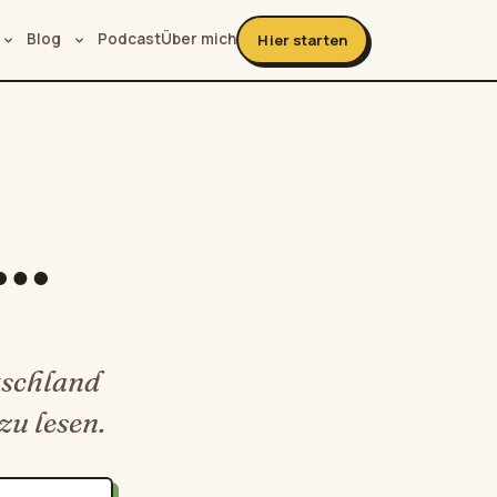
Blog
Podcast
Über mich
Hier starten
 …
tschland
zu lesen.