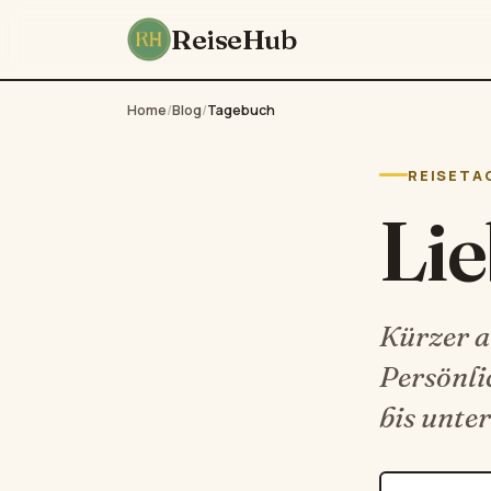
ReiseHub
Home
/
Blog
/
Tagebuch
REISETA
Li
Kürzer al
Persönli
bis unter